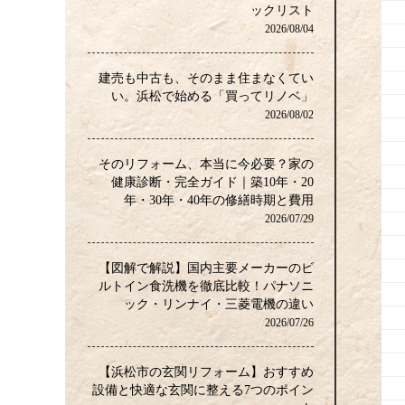
ックリスト
2026/08/04
建売も中古も、そのまま住まなくてい
い。浜松で始める「買ってリノベ」
2026/08/02
そのリフォーム、本当に今必要？家の
健康診断・完全ガイド｜築10年・20
年・30年・40年の修繕時期と費用
2026/07/29
【図解で解説】国内主要メーカーのビ
ルトイン食洗機を徹底比較！パナソニ
ック・リンナイ・三菱電機の違い
2026/07/26
【浜松市の玄関リフォーム】おすすめ
設備と快適な玄関に整える7つのポイン