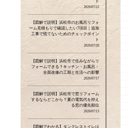
ト
2026/07/22
【図解で説明】浜松市のお風呂リフォ
ーム見積もりで確認したい7項目｜追加
工事で慌てないためのチェックポイン
ト
2026/07/20
【図解で説明】浜松市で住みながらリ
フォームできる？キッチン・お風呂・
全面改修の工期と生活への影響
2026/07/17
【図解で説明】浜松市で窓リフォーム
するならどこから？夏の電気代を抑え
る窓の優先順位
2026/07/13
【図解でわかる】タンクレストイレは