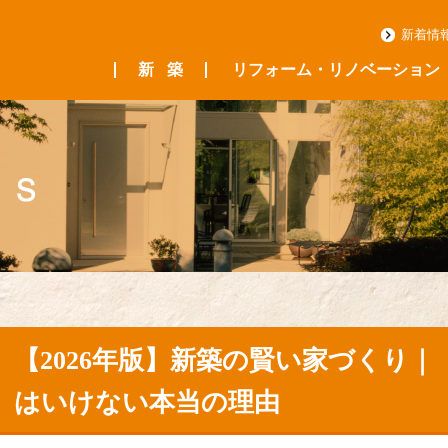
新着情
新
築
リフォーム・リノベーション
スマートハウス
アイズの家
【2026年版】新築の賢い家づくり
はいけない本当の理由