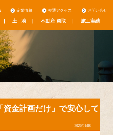
報
企業情報
交通アクセス
お問い合せ
会社案内
代表挨拶
スタッフ紹介
地域みっちゃくプロジェクト
土
地
不動産 買取
施工実績
リフォーム
新築
｜「資金計画だけ」で安心して
2026/01/08