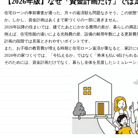
【2026年版】なぜ「資金計画だけ」で
住宅ローンの事前審査が通った、月々の返済額も問題なさそう。この状態
か。しかし、資金計画はあくまで家づくりの一部に過ぎません。
2026年以降の住まいでは、建てたあとにかかる費用の差が、暮らしの満
例えば、住宅性能の違いによる光熱費の差、設備の耐用年数による更新費
計画の段階では見落とされやすいポイントです。
また、お子様の教育費が増える時期と住宅ローン返済が重なると、家計に
2026年の家づくりでは、「今払えるか」ではなく「将来も払い続けられ
そのためには、資金計画だけでなく、暮らし全体を見渡したシミュレーシ